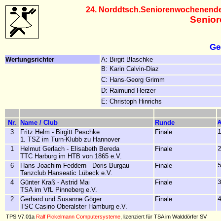
24. Norddtsch.Seniorenwochenende 
Senior
Ge
Wertungsrichter
A: Birgit Blaschke
B: Karin Calvin-Diaz
C: Hans-Georg Grimm
D: Raimund Herzer
E: Christoph Hinrichs
Nr.
Name / Club
Runde
3
Fritz Helm - Birgitt Peschke
Finale
1. TSZ im Turn-Klubb zu Hannover
1
Helmut Gerlach - Elisabeth Bereda
Finale
TTC Harburg im HTB von 1865 e.V.
6
Hans-Joachim Feddern - Doris Burgau
Finale
Tanzclub Hanseatic Lübeck e.V.
4
Günter Kraß - Astrid Mai
Finale
TSA im VfL Pinneberg e.V.
2
Gerhard und Susanne Göger
Finale
TSC Casino Oberalster Hamburg e.V.
TPS V7.01a
Ralf Pickelmann Computersysteme
, lizenziert für TSA im Walddörfer SV