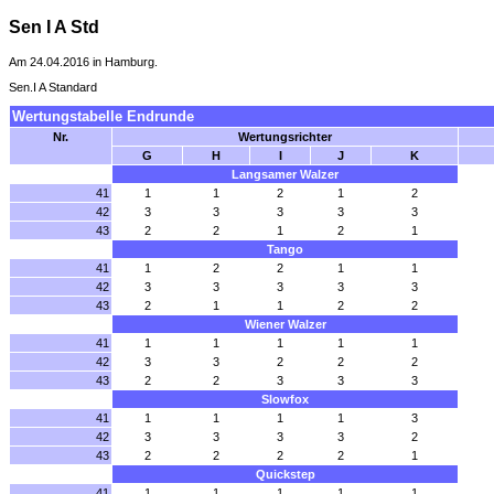
Sen I A Std
Am 24.04.2016 in Hamburg.
Sen.I A Standard
Wertungstabelle Endrunde
Nr.
Wertungsrichter
G
H
I
J
K
Langsamer Walzer
41
1
1
2
1
2
42
3
3
3
3
3
43
2
2
1
2
1
Tango
41
1
2
2
1
1
42
3
3
3
3
3
43
2
1
1
2
2
Wiener Walzer
41
1
1
1
1
1
42
3
3
2
2
2
43
2
2
3
3
3
Slowfox
41
1
1
1
1
3
42
3
3
3
3
2
43
2
2
2
2
1
Quickstep
41
1
1
1
1
1