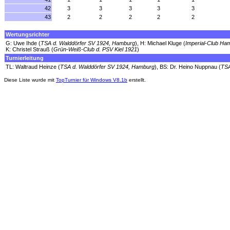
42
3
3
3
3
3
43
2
2
2
2
2
Wertungsrichter
G: Uwe Ihde (
TSA d. Walddörfer SV 1924, Hamburg
), H: Michael Kluge (
Imperial-Club Ha
K: Christel Strauß (
Grün-Weiß-Club d. PSV Kiel 1921
)
Turnierleitung
TL: Waltraud Heinze (
TSA d. Walddörfer SV 1924, Hamburg
), BS: Dr. Heino Nuppnau (
TSA
Diese Liste wurde mit
TopTurnier für Windows V8.1b
erstellt.